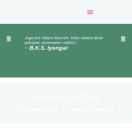
Joga jest złotym kluczem, który otwiera drzwi
pokojowi, przemianie i radości
~
B.K.S. Iyengar
WYJAZDY JOGOWE
STRONA GŁÓWNA
WYJAZDY JOGOWE