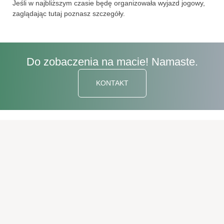
Jeśli w najbliższym czasie będę organizowała wyjazd jogowy,
zaglądając tutaj poznasz szczegóły.
Do zobaczenia na macie! Namaste.
KONTAKT